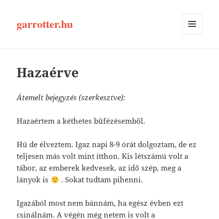
garrotter.hu
MENÜ
ÉS
WIDGETEK
Hazaérve
Átemelt bejegyzés (szerkesztve):
Hazaértem a kéthetes büfézésemből.
Hú de élveztem. Igaz napi 8-9 órát dolgoztam, de ez
teljesen más volt mint itthon. Kis létszámú volt a
tábor, az emberek kedvesek, az idő szép, meg a
lányok is
. Sokat tudtam pihenni.
Igazából most nem bánnám, ha egész évben ezt
csinálnám. A végén még netem is volt a