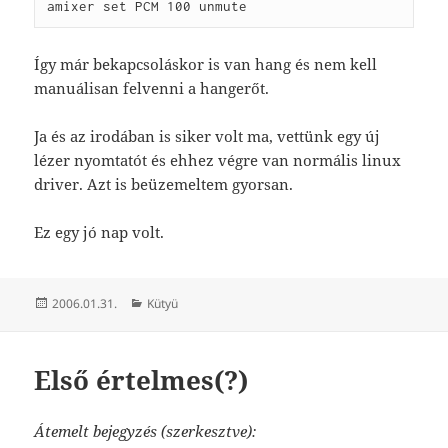
amixer set PCM 100 unmute
Így már bekapcsoláskor is van hang és nem kell
manuálisan felvenni a hangerőt.
Ja és az irodában is siker volt ma, vettünk egy új
lézer nyomtatót és ehhez végre van normális linux
driver. Azt is beüzemeltem gyorsan.
Ez egy jó nap volt.
Közzétéve
Kategória
2006.01.31.
Kütyü
Első értelmes(?)
Átemelt bejegyzés (szerkesztve):