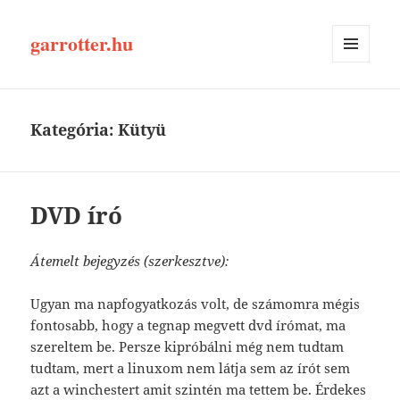
garrotter.hu
MENÜ
ÉS
WIDGETEK
Kategória:
Kütyü
DVD író
Átemelt bejegyzés (szerkesztve):
Ugyan ma napfogyatkozás volt, de számomra mégis
fontosabb, hogy a tegnap megvett dvd írómat, ma
szereltem be. Persze kipróbálni még nem tudtam
tudtam, mert a linuxom nem látja sem az írót sem
azt a winchestert amit szintén ma tettem be. Érdekes