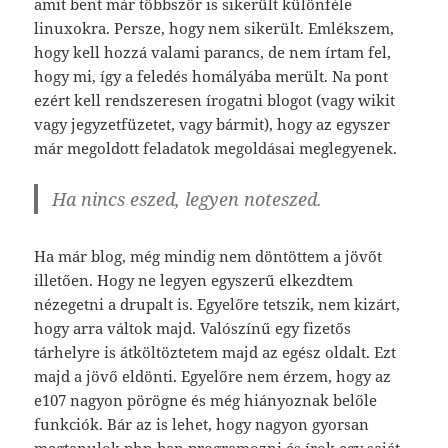
amit bent már többször is sikerült különféle
linuxokra. Persze, hogy nem sikerült. Emlékszem,
hogy kell hozzá valami parancs, de nem írtam fel,
hogy mi, így a feledés homályába merült. Na pont
ezért kell rendszeresen í­rogatni blogot (vagy wikit
vagy jegyzetfüzetet, vagy bármit), hogy az egyszer
már megoldott feladatok megoldásai meglegyenek.
Ha nincs eszed, legyen noteszed.
Ha már blog, még mindig nem döntöttem a jövőt
illetően. Hogy ne legyen egyszerű elkezdtem
nézegetni a drupalt is. Egyelőre tetszik, nem kizárt,
hogy arra váltok majd. Valószínű egy fizetős
tárhelyre is átköltöztetem majd az egész oldalt. Ezt
majd a jövő eldönti. Egyelőre nem érzem, hogy az
e107 nagyon pörögne és még hiányoznak belőle
funkciók. Bár az is lehet, hogy nagyon gyorsan
megtanulok php-ban programozni és írok egy saját