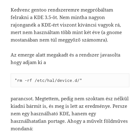
Kedvenc gentoo rendszeremre megpróbáltam
felrakni a KDE 3.5-öt. Nem mintha nagyon
rajonganék a KDE-ért viszont kíváncsi vagyok rá,
mert nem használtam több mint két éve (a gnome
mostanában nem túl meggyőző számomra).
Az emerge alatt megakadt és a rendszer javasolta
hogy adjam ki a
"rm -rf /etc/hal/device.d/"
parancsot. Megtettem, pedig nem szoktam ész nélkül
kiadni bármit is, és meg is lett az eredménye. Persze
nem egy használható KDE, hanem egy
használhatatlan portage. Ahogy a művelt földműves
mondaná: