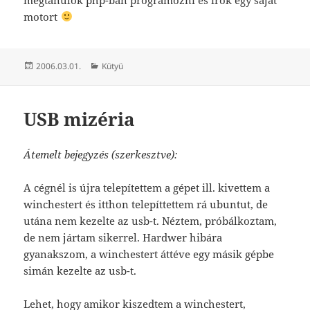
motort
Közzétéve
Kategória
2006.03.01.
Kütyü
USB mizéria
Átemelt bejegyzés (szerkesztve):
A cégnél is újra telepítettem a gépet ill. kivettem a
winchestert és itthon telepíttettem rá ubuntut, de
utána nem kezelte az usb-t. Néztem, próbálkoztam,
de nem jártam sikerrel. Hardwer hibára
gyanakszom, a winchestert áttéve egy másik gépbe
simán kezelte az usb-t.
Lehet, hogy amikor kiszedtem a winchestert,