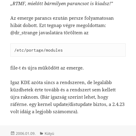
„RTMF, mielőtt bármilyen parancsot is kiadsz!”
Az emerge parancs ezután persze folyamatosan
hibát dobott. Ezt tegnap végre megoldottam:
@dr_strange javaslatára töröltem az
/etc/portage/modules
file-t és újra működött az emerge.
Igaz KDE azóta sincs a rendszeren, de legalább
küzdhetek érte tovább és a rendszert sem kellett
újra raknom. (Bár igazság szerint lehet, hogy
ráférne. egy kernel update/distupdate biztos, a 2.4.23
volt idáig a legjobb számomra).
Közzétéve
Kategória
2006.01.09.
Kütyü