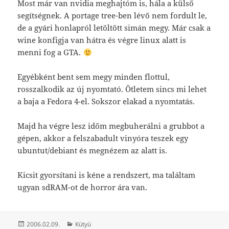
Most már van nvidia meghajtóm is, hála a külső
segí­tségnek. A portage tree-ben lévő nem fordult le,
de a gyári honlapról letöltött simán megy. Már csak a
wine konfigja van hátra és végre linux alatt is
menni fog a GTA.
Egyébként bent sem megy minden flottul,
rosszalkodik az új nyomtató. Ötletem sincs mi lehet
a baja a Fedora 4-el. Sokszor elakad a nyomtatás.
Majd ha végre lesz időm megbuherálni a grubbot a
gépen, akkor a felszabadult vinyóra teszek egy
ubuntut/debiant és megnézem az alatt is.
Kicsit gyorsítani is kéne a rendszert, ma találtam
ugyan sdRAM-ot de horror ára van.
Közzétéve
Kategória
2006.02.09.
Kütyü