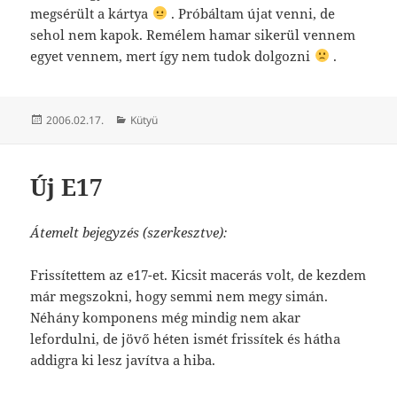
megsérült a kártya
. Próbáltam újat venni, de
sehol nem kapok. Remélem hamar sikerül vennem
egyet vennem, mert így nem tudok dolgozni
.
Közzétéve
Kategória
2006.02.17.
Kütyü
Új E17
Átemelt bejegyzés (szerkesztve):
Frissítettem az e17-et. Kicsit macerás volt, de kezdem
már megszokni, hogy semmi nem megy simán.
Néhány komponens még mindig nem akar
lefordulni, de jövő héten ismét frissítek és hátha
addigra ki lesz javítva a hiba.