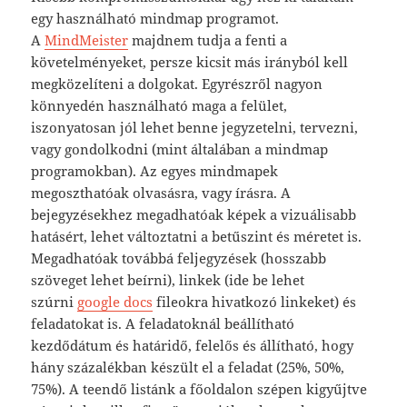
egy használható mindmap programot.
A
MindMeister
majdnem tudja a fenti a
követelményeket, persze kicsit más irányból kell
megközelíteni a dolgokat. Egyrészről nagyon
könnyedén használható maga a felület,
iszonyatosan jól lehet benne jegyzetelni, tervezni,
vagy gondolkodni (mint általában a mindmap
programokban). Az egyes mindmapek
megoszthatóak olvasásra, vagy írásra. A
bejegyzésekhez megadhatóak képek a vizuálisabb
hatásért, lehet változtatni a betűszint és méretet is.
Megadhatóak továbbá feljegyzések (hosszabb
szöveget lehet beírni), linkek (ide be lehet
szúrni
google docs
fileokra hivatkozó linkeket) és
feladatokat is. A feladatoknál beállítható
kezdődátum és határidő, felelős és állítható, hogy
hány százalékban készült el a feladat (25%, 50%,
75%). A teendő listánk a főoldalon szépen kigyűjtve