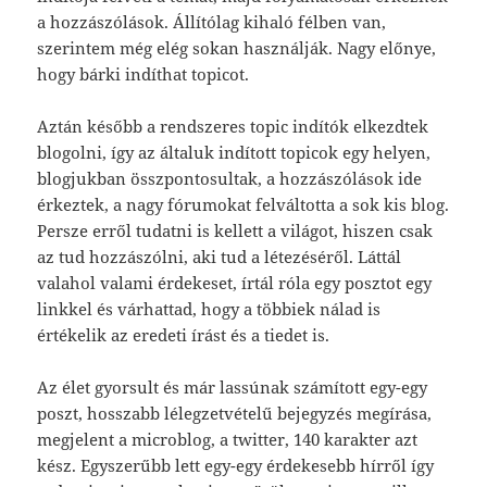
a hozzászólások. Állítólag kihaló félben van,
szerintem még elég sokan használják. Nagy előnye,
hogy bárki indíthat topicot.
Aztán később a rendszeres topic indítók elkezdtek
blogolni, így az általuk indított topicok egy helyen,
blogjukban összpontosultak, a hozzászólások ide
érkeztek, a nagy fórumokat felváltotta a sok kis blog.
Persze erről tudatni is kellett a világot, hiszen csak
az tud hozzászólni, aki tud a létezéséről. Láttál
valahol valami érdekeset, írtál róla egy posztot egy
linkkel és várhattad, hogy a többiek nálad is
értékelik az eredeti írást és a tiedet is.
Az élet gyorsult és már lassúnak számított egy-egy
poszt, hosszabb lélegzetvételű bejegyzés megírása,
megjelent a microblog, a twitter, 140 karakter azt
kész. Egyszerűbb lett egy-egy érdekesebb hírről így