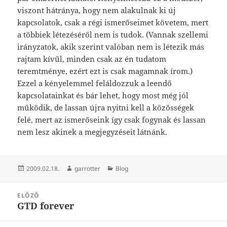
viszont hátránya, hogy nem alakulnak ki új
kapcsolatok, csak a régi ismerőseimet követem, mert
a többiek létezéséről nem is tudok. (Vannak szellemi
irányzatok, akik szerint valóban nem is létezik más
rajtam kívűl, minden csak az én tudatom
teremtménye, ezért ezt is csak magamnak írom.)
Ezzel a kényelemmel feláldozzuk a leendő
kapcsolatainkat és bár lehet, hogy most még jól
működik, de lassan újra nyitni kell a közösségek
felé, mert az ismerőseink így csak fogynak és lassan
nem lesz akinek a megjegyzéseit látnánk.
Közzétéve
Szerző
Kategória
2009.02.18.
garrotter
Blog
Bejegyzés
ELŐZŐ
navigáció
GTD forever
Korábbi
bejegyzések: