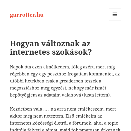
garrotter.hu
MENÜ
ÉS
WIDGETEK
Hogyan változnak az
internetes szokások?
Napok óta ezen elmélkedem, főleg azért, mert míg
régebben egy-egy poszthoz írogattam kommentet, az
utóbbi hetekben csak a greaderben teszek a
megosztáshoz megjegyzést, nehogy már ismét
bepötyögjem az adataim valahová (lusta lettem).
Kezdetben vala … , na arra nem emlékeszem, mert
akkor még nem neteztem. Első emlékeim az
internetes közösségi életről a fórumok, ahol a topic
indítója felveti a témát, majd folyamatosan érkeznek