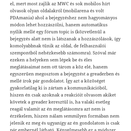
el, mert most zajlik az MWC és sok mobilos hírt
olvasok olyan oldalakról (mobilarena és volt
PDAmania) ahol a bejegyzéshez nem hagyományos
módon lehet hozzászólni, hanem automatikus
nyílik mellé egy fórum topic is (közvetlenül a
bejegyzés alatt nem is látszanak a hozzászólások, így
komolyabbnak tűnik az oldal, de felhasználói
szempontból nehézkesebb számomra). Szóval már
ezeken a helyeken sem lépek be és éles
meglátásaimat nem ott tárom a köz elé, hanem
egyszerűen megosztom a bejegyzést a greaderben és
mellé írok pár gondolatot. Így azt a közöséget
gyakorlatilag ki is zártam a kommunikációból,
hiszen én csak azoknak a reakcióit olvasom akiket
követek a greader keresztül is, ha valaki esetleg
reagál valamit az én meglátásomra azt nem is
érzékelem, hiszen nálam semmilyen formában nem
jelenik ez meg és ugyanígy az én gondolatom is csak
pár embernél látható. Kényelmesebb ez a módszer,