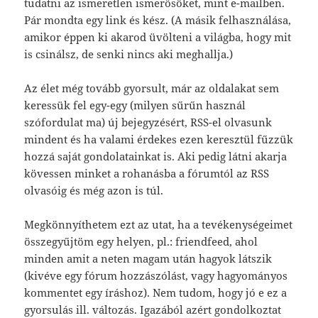
tudatni az ismeretlen ismerősöket, mint e-mailben.
Pár mondta egy link és kész. (A másik felhasználása,
amikor éppen ki akarod üvölteni a világba, hogy mit
is csinálsz, de senki nincs aki meghallja.)
Az élet még tovább gyorsult, már az oldalakat sem
keressük fel egy-egy (milyen sűrűn használ
szófordulat ma) új bejegyzésért, RSS-el olvasunk
mindent és ha valami érdekes ezen keresztül fűzzük
hozzá saját gondolatainkat is. Aki pedig látni akarja
kövessen minket a rohanásba a fórumtól az RSS
olvasóig és még azon is túl.
Megkönnyíthetem ezt az utat, ha a tevékenységeimet
összegyűjtöm egy helyen, pl.: friendfeed, ahol
minden amit a neten magam után hagyok látszik
(kivéve egy fórum hozzászólást, vagy hagyományos
kommentet egy íráshoz). Nem tudom, hogy jó e ez a
gyorsulás ill. változás. Igazából azért gondolkoztat